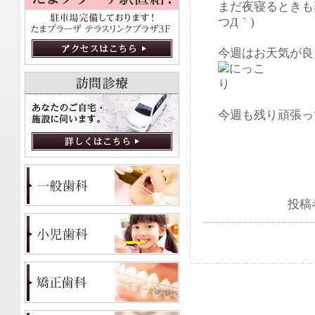
まだ夜寝るときも
つД｀)
今週はお天気が良
今週も残り頑張って
投稿